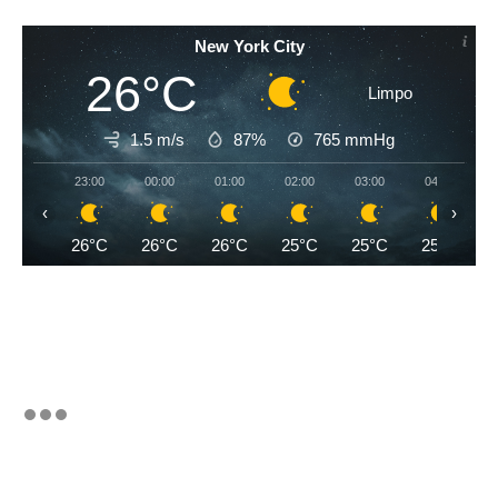
New York City
26°C
Limpo
1.5 m/s
87%
765
mmHg
23:00
00:00
01:00
02:00
03:00
04:00
‹
›
26°C
26°C
26°C
25°C
25°C
25°C