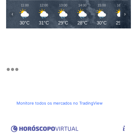
11:00
12:00
13:00
14:00
15:00
16:00
‹
›
30°C
31°C
29°C
28°C
30°C
29°C
Monitore todos os mercados no TradingView