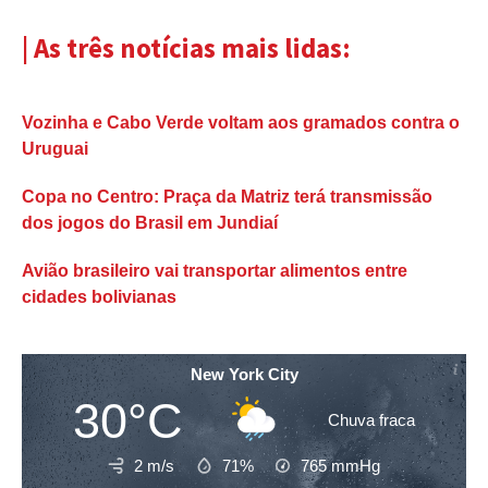
| As três notícias mais lidas:
Vozinha e Cabo Verde voltam aos gramados contra o
Uruguai
Copa no Centro: Praça da Matriz terá transmissão
dos jogos do Brasil em Jundiaí
Avião brasileiro vai transportar alimentos entre
cidades bolivianas
New York City
30°C
Chuva fraca
2 m/s
71%
765
mmHg