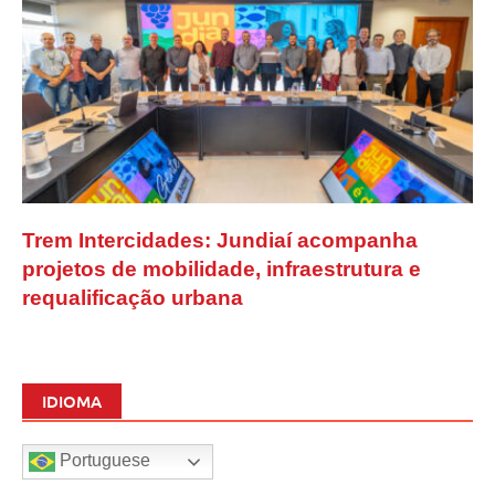
Trem Intercidades: Jundiaí acompanha
projetos de mobilidade, infraestrutura e
requalificação urbana
IDIOMA
Portuguese