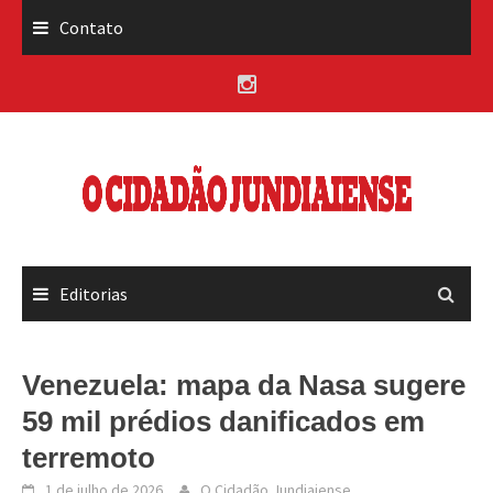
Skip
Contato
to
content
Editorias
Venezuela: mapa da Nasa sugere
59 mil prédios danificados em
terremoto
1 de julho de 2026
O Cidadão Jundiaiense