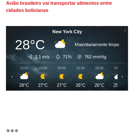
Avião brasileiro vai transportar alimentos entre
cidades bolivianas
New York City
28°C
Maioritariamente limpo
2.1 m/s
71%
762
mmHg
22:00
23:00
00:00
01:00
02:00
03:00
‹
›
28°C
27°C
27°C
26°C
26°C
25°C