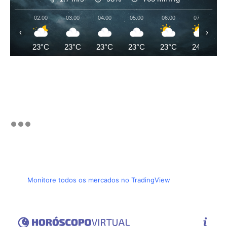
02:00
03:00
04:00
05:00
06:00
07:00
‹
›
23°C
23°C
23°C
23°C
23°C
24°C
Monitore todos os mercados no TradingView