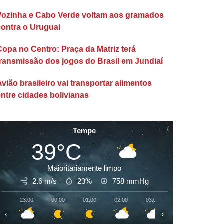
Vozinha e Cabo Verde voltam aos gramados
contra o Uruguai
Copa no Centro: Praça da Matriz terá
transmissão dos jogos do Brasil em Jundiaí
Avião brasileiro vai transportar alimentos
entre cidades bolivianas
Tempe
39°C
Maioritariamente limpo
2.6 m/s
23%
758
mmHg
23:00
00:00
01:00
02:00
03:00
04:00
05:00
‹
›