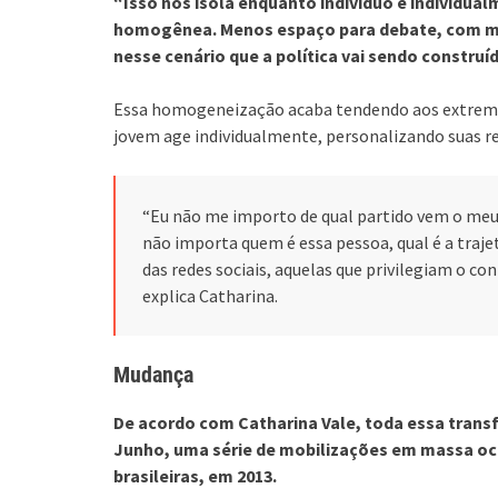
“Isso nos isola enquanto indivíduo e individua
homogênea. Menos espaço para debate, com men
nesse cenário que a política vai sendo construí
Essa homogeneização acaba tendendo aos extremos
jovem age individualmente, personalizando suas re
“Eu não me importo de qual partido vem o meu 
não importa quem é essa pessoa, qual é a trajet
das redes sociais, aquelas que privilegiam o c
explica Catharina.
Mudança
De acordo com Catharina Vale, toda essa trans
Junho, uma série de mobilizações em massa o
brasileiras, em 2013.