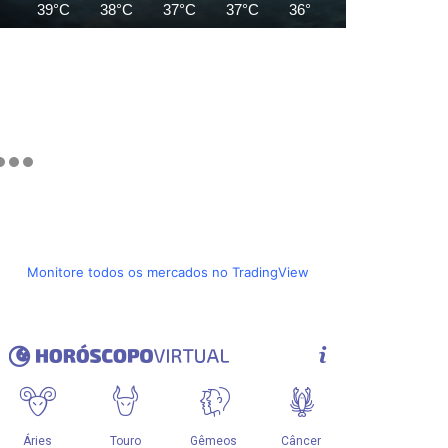
39°C
38°C
37°C
37°C
36°C
35°C
34°C
Monitore todos os mercados no TradingView