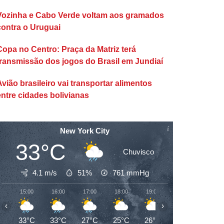
Vozinha e Cabo Verde voltam aos gramados
contra o Uruguai
Copa no Centro: Praça da Matriz terá
transmissão dos jogos do Brasil em Jundiaí
Avião brasileiro vai transportar alimentos
entre cidades bolivianas
New York City
33°C
Chuvisco
4.1 m/s
51%
761
mmHg
15:00
16:00
17:00
18:00
19:00
20:00
21:00
‹
›
33°C
33°C
27°C
25°C
26°C
26°C
25°C