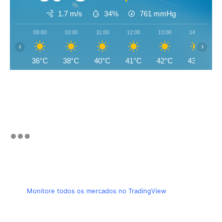
1.7 m/s
34%
761
mmHg
09:00
10:00
11:00
12:00
13:00
14:00
‹
›
36°C
38°C
40°C
41°C
42°C
43°C
Monitore todos os mercados no TradingView