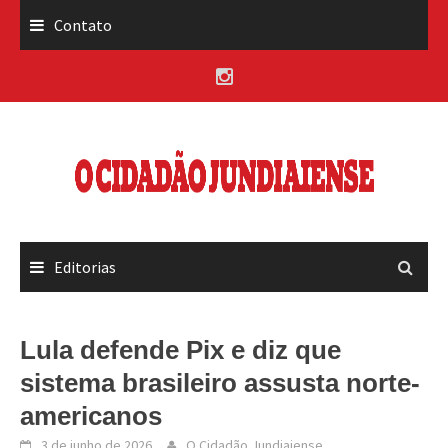
Skip
Contato
to
content
Editorias
Lula defende Pix e diz que
sistema brasileiro assusta norte-
americanos
3 de junho de 2026
O Cidadão Jundiaiense