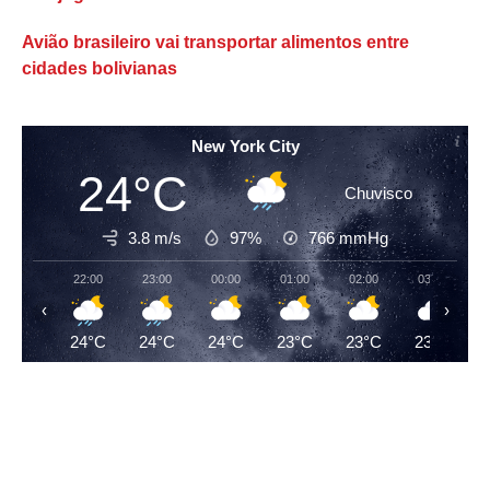
Avião brasileiro vai transportar alimentos entre
cidades bolivianas
New York City
24°C
Chuvisco
3.8 m/s
97%
766
mmHg
22:00
23:00
00:00
01:00
02:00
03:00
‹
›
24°C
24°C
24°C
23°C
23°C
23°C