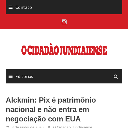
Skip
Contato
to
content
Editorias
Alckmin: Pix é patrimônio
nacional e não entra em
negociação com EUA
3 de junho de 2026
O Cidadão Jundiaiense