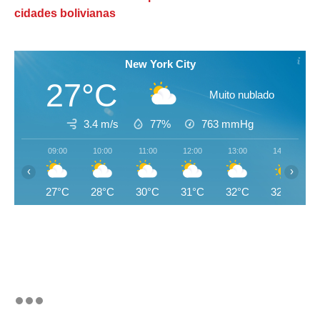
cidades bolivianas
New York City
27°C
Muito nublado
3.4 m/s
77%
763
mmHg
09:00
10:00
11:00
12:00
13:00
14:00
‹
›
27°C
28°C
30°C
31°C
32°C
32°C