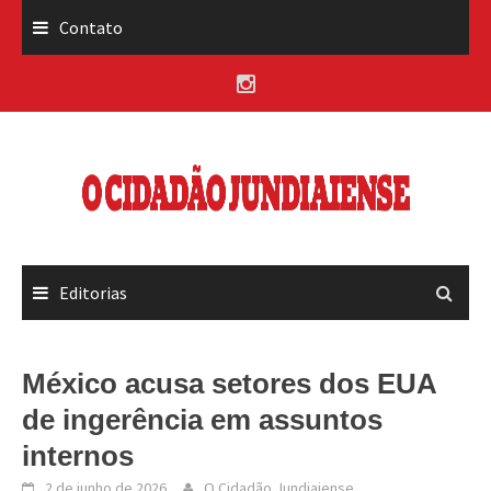
Skip
Contato
to
content
Editorias
México acusa setores dos EUA
de ingerência em assuntos
internos
2 de junho de 2026
O Cidadão Jundiaiense