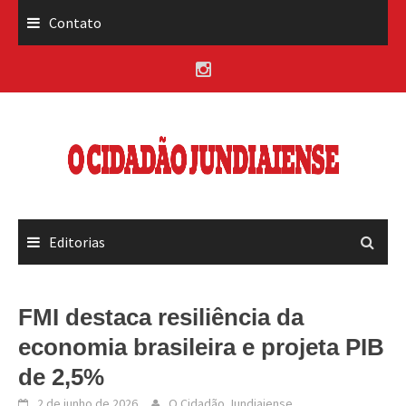
Skip
Contato
to
content
Editorias
FMI destaca resiliência da
economia brasileira e projeta PIB
de 2,5%
2 de junho de 2026
O Cidadão Jundiaiense