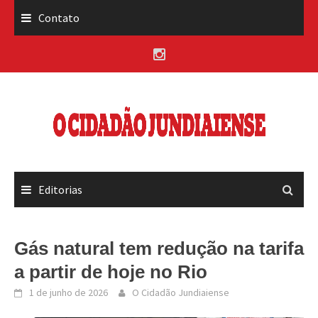
Skip
Contato
to
content
Editorias
Gás natural tem redução na tarifa
a partir de hoje no Rio
1 de junho de 2026
O Cidadão Jundiaiense