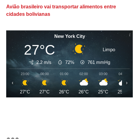
Avião brasileiro vai transportar alimentos entre
cidades bolivianas
New York City
27°C
Limpo
2.2 m/s
72%
761
mmHg
23:00
00:00
01:00
02:00
03:00
04:00
‹
›
27°C
27°C
26°C
26°C
25°C
25°C