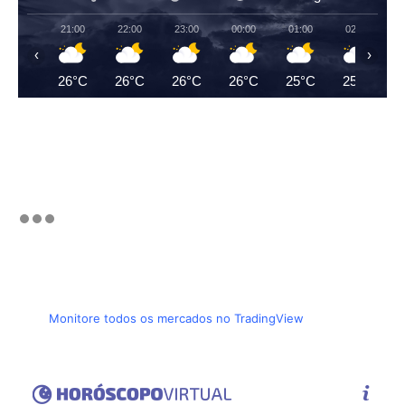
21:00
22:00
23:00
00:00
01:00
02:00
‹
›
26°C
26°C
26°C
26°C
25°C
25°C
Monitore todos os mercados no TradingView