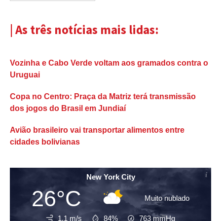
| As três notícias mais lidas:
Vozinha e Cabo Verde voltam aos gramados contra o
Uruguai
Copa no Centro: Praça da Matriz terá transmissão
dos jogos do Brasil em Jundiaí
Avião brasileiro vai transportar alimentos entre
cidades bolivianas
New York City
26°C
Muito nublado
1.1 m/s
84%
763
mmHg