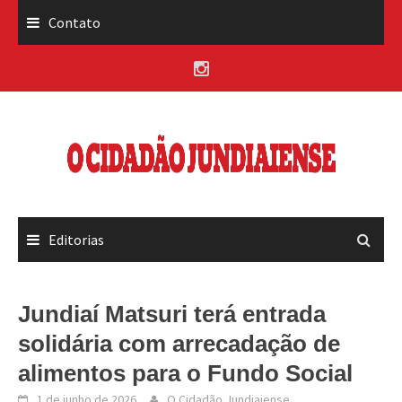
Skip
Contato
to
content
Editorias
Jundiaí Matsuri terá entrada
solidária com arrecadação de
alimentos para o Fundo Social
1 de junho de 2026
O Cidadão Jundiaiense