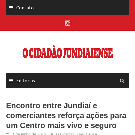
Skip
Contato
to
content
Editorias
Encontro entre Jundiaí e
comerciantes reforça ações para
um Centro mais vivo e seguro
1 de junho de 2026
O Cidadão Jundiaiense