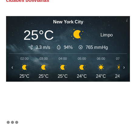
cidades bolivianas
New York City
25°C
Limpo
3.3 m/s
94%
765
mmHg
02:00
03:00
04:00
05:00
06:00
07:00
‹
›
25°C
25°C
25°C
24°C
24°C
24°C