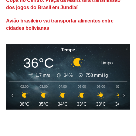
Copa no Centro: Praça da Matriz terá transmissão
dos jogos do Brasil em Jundiaí
Avião brasileiro vai transportar alimentos entre
cidades bolivianas
Tempe
36°C
Limpo
1.7 m/s
34%
758
mmHg
02:00
03:00
04:00
05:00
06:00
07:00
‹
›
36°C
35°C
34°C
33°C
33°C
34°C