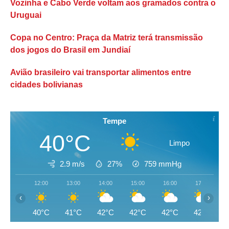
Vozinha e Cabo Verde voltam aos gramados contra o
Uruguai
Copa no Centro: Praça da Matriz terá transmissão
dos jogos do Brasil em Jundiaí
Avião brasileiro vai transportar alimentos entre
cidades bolivianas
Tempe
40°C
Limpo
2.9 m/s
27%
759
mmHg
12:00
13:00
14:00
15:00
16:00
17:00
‹
›
40°C
41°C
42°C
42°C
42°C
42°C