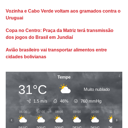
Vozinha e Cabo Verde voltam aos gramados contra o
Uruguai
Copa no Centro: Praça da Matriz terá transmissão
dos jogos do Brasil em Jundiaí
Avião brasileiro vai transportar alimentos entre
cidades bolivianas
Tempe
31°C
Muito nublado
1.5 m/s
46%
760
mmHg
06:00
07:00
08:00
09:00
10:00
11:00
‹
›