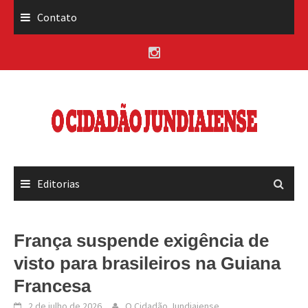
Skip
Contato
to
content
Editorias
França suspende exigência de
visto para brasileiros na Guiana
Francesa
2 de julho de 2026
O Cidadão Jundiaiense