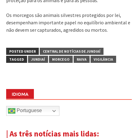
proteção para os animais e para as pessoas.
Os morcegos são animais silvestres protegidos por lei,
desempenham importante papel no equilíbrio ambiental e
não devem ser capturados, agredidos ou mortos.
POSTED UNDER
CENTRAL DE NOTÍCIAS DE JUNDIAÍ
TAGGED
JUNDIAÍ
MORCEGO
RAIVA
VIGILÂNCIA
IDIOMA
Portuguese
| As três notícias mais lidas: