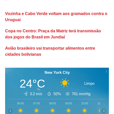
Vozinha e Cabo Verde voltam aos gramados contra o
Uruguai
Copa no Centro: Praça da Matriz terá transmissão
dos jogos do Brasil em Jundiaí
Avião brasileiro vai transportar alimentos entre
cidades bolivianas
New York City
24°C
Limpo
3.2 m/s
92%
761
mmHg
06:00
07:00
08:00
09:00
10:00
11:00
‹
›