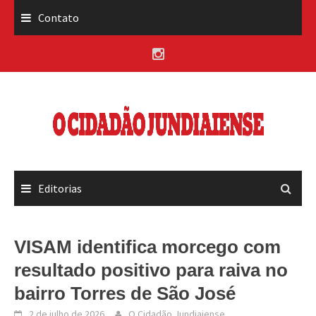
Skip
Contato
to
content
Editorias
VISAM identifica morcego com
resultado positivo para raiva no
bairro Torres de São José
2 de julho de 2026
O Cidadão Jundiaiense