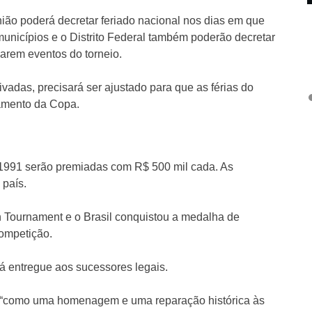
ião poderá decretar feriado nacional nos dias em que
municípios e o Distrito Federal também poderão decretar
iarem eventos do torneio.
ivadas, precisará ser ajustado para que as férias do
ramento da Copa.
 1991 serão premiadas com R$ 500 mil cada. As
 país.
n Tournament e o Brasil conquistou a medalha de
competição.
rá entregue aos sucessores legais.
é “como uma homenagem e uma reparação histórica às