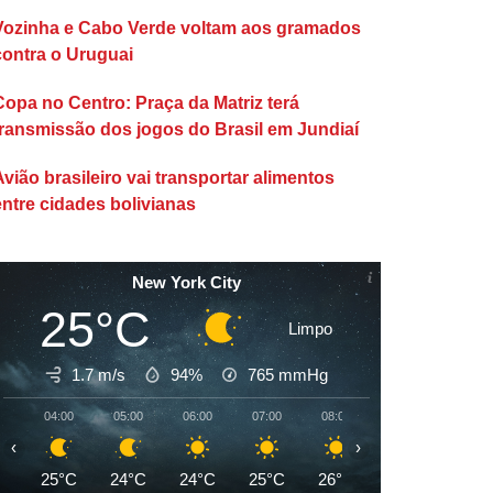
Vozinha e Cabo Verde voltam aos gramados
contra o Uruguai
Copa no Centro: Praça da Matriz terá
transmissão dos jogos do Brasil em Jundiaí
Avião brasileiro vai transportar alimentos
entre cidades bolivianas
New York City
25°C
Limpo
1.7 m/s
94%
765
mmHg
04:00
05:00
06:00
07:00
08:00
09:00
10:00
‹
›
25°C
24°C
24°C
25°C
26°C
28°C
29°C