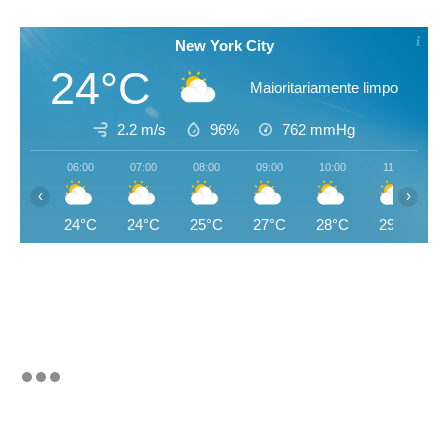
New York City
24°C
Maioritariamente limpo
2.2 m/s
96%
762
mmHg
06:00
07:00
08:00
09:00
10:00
11:00
‹
›
24°C
24°C
25°C
27°C
28°C
29°C