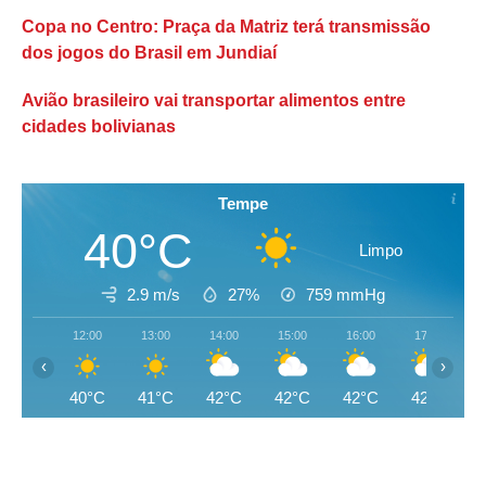
Copa no Centro: Praça da Matriz terá transmissão
dos jogos do Brasil em Jundiaí
Avião brasileiro vai transportar alimentos entre
cidades bolivianas
Tempe
40°C
Limpo
2.9 m/s
27%
759
mmHg
12:00
13:00
14:00
15:00
16:00
17:00
‹
›
40°C
41°C
42°C
42°C
42°C
42°C