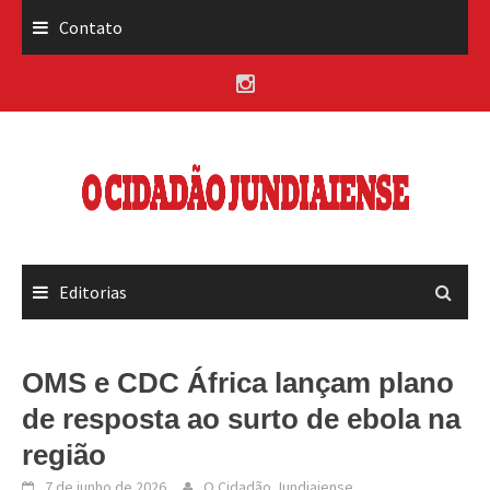
Skip
Contato
to
content
Editorias
OMS e CDC África lançam plano
de resposta ao surto de ebola na
região
7 de junho de 2026
O Cidadão Jundiaiense