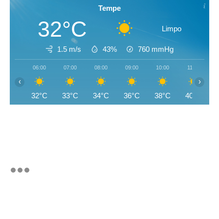
Tempe
32°C
Limpo
1.5 m/s
43%
760
mmHg
06:00
07:00
08:00
09:00
10:00
11:00
‹
›
32°C
33°C
34°C
36°C
38°C
40°C