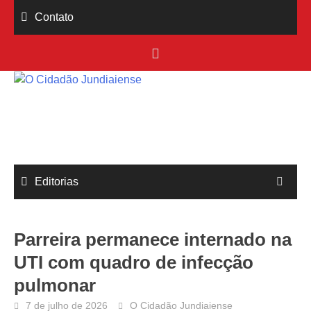
Skip
Contato
to
content
Editorias
Parreira permanece internado na
UTI com quadro de infecção
pulmonar
7 de julho de 2026
O Cidadão Jundiaiense