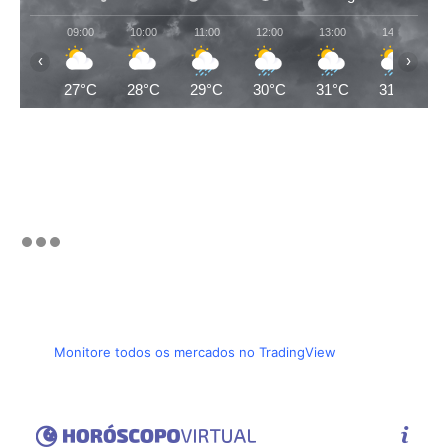
09:00
10:00
11:00
12:00
13:00
14:00
‹
›
27°C
28°C
29°C
30°C
31°C
31°C
Monitore todos os mercados no TradingView