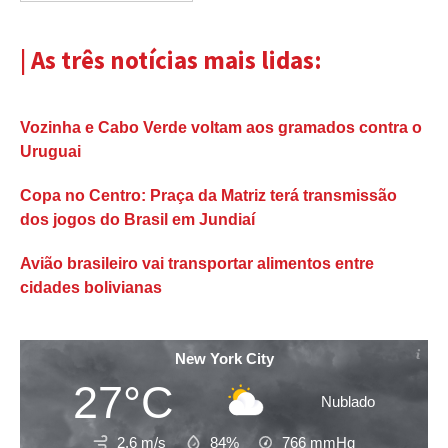
| As três notícias mais lidas:
Vozinha e Cabo Verde voltam aos gramados contra o
Uruguai
Copa no Centro: Praça da Matriz terá transmissão
dos jogos do Brasil em Jundiaí
Avião brasileiro vai transportar alimentos entre
cidades bolivianas
New York City
27°C
Nublado
2.6 m/s
84%
766
mmHg