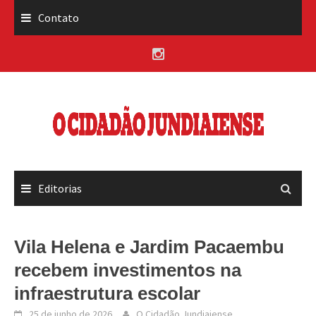
Skip
Contato
to
content
Editorias
Vila Helena e Jardim Pacaembu
recebem investimentos na
infraestrutura escolar
25 de junho de 2026
O Cidadão Jundiaiense