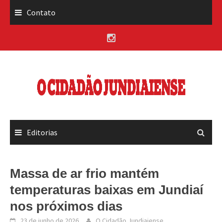
Skip
Contato
to
content
Editorias
Massa de ar frio mantém
temperaturas baixas em Jundiaí
nos próximos dias
23 de junho de 2026
O Cidadão Jundiaiense