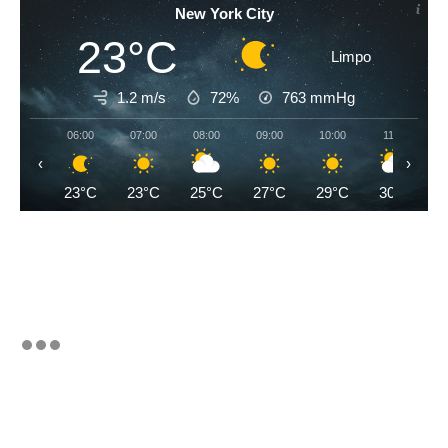
New York City
23°C
Limpo
1.2 m/s
72%
763
mmHg
06:00
07:00
08:00
09:00
10:00
11:00
‹
›
23°C
23°C
25°C
27°C
29°C
30°C