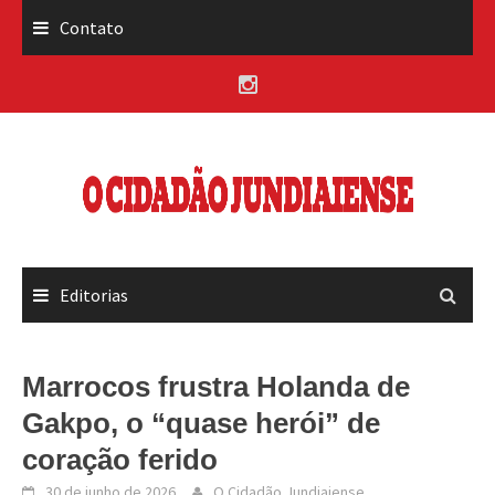
Skip
Contato
to
content
Editorias
Marrocos frustra Holanda de
Gakpo, o “quase herói” de
coração ferido
30 de junho de 2026
O Cidadão Jundiaiense