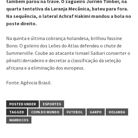
também parou na trave. O zagueiro Jurriën Timber, na
quarta tentativa da Laranja Mecânica, bateu para fora.
Na sequência, o lateral Achraf Hakimi mandou a bola no
poste direito.
Na quinta e última cobrança holandesa, brilhou Yassine
Bono. O goleiro dos Leões do Atlas defendeu o chute de
Summerville. Coube ao atacante Ismael Saibari converter o
pênalti derradeiro e decretar a classificação da seleção
africana e a eliminação dos europeus.
Fonte: Agência Brasil.
POSTED UNDER
ESPORTES
TAGGED
COPA DO MUNDO
FUTEBOL
GAKPO
HOLANDA
MARROCOS