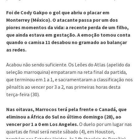
Foi de Cody Gakpo o gol que abriu o placar em
Monterrey (México). O atacante passa por um dos
piores momentos da vida: a recente perda de um filho,
que ainda estava em gestação. A emoção tomou conta
quando o camisa 11 desabou no gramado ao balançar
as redes.
Acabou não sendo suficiente. Os Leões do Atlas (apelido da
seleção marroquina) empataram na reta final da partida,
que terminou em 1 a 1, e sacramentaram a classificação nos
pênaltis ao vencer por 3 a 2, nas primeiras horas desta
terça-feira (30).
Nas oitavas, Marrocos terá pela frente o Canadá, que
eliminou a África do Sul no último domingo (28), ao
vencer por 1 a 0 em Los Angeles.
O duelo por um lugar nas
quartas de final será neste sábado (4), em Houston,
também nos Estados Unidos, às 14h (horário de Brasília).