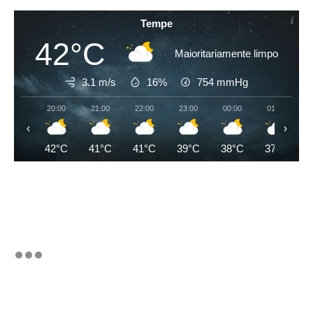
Tempe
42°C
Maioritariamente limpo
3.1 m/s
16%
754
mmHg
20:00
21:00
22:00
23:00
00:00
01:00
‹
›
42°C
41°C
41°C
39°C
38°C
37°C