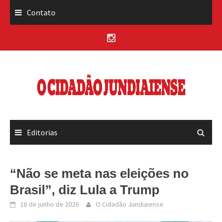
Skip
Contato
to
content
Editorias
“Não se meta nas eleições no
Brasil”, diz Lula a Trump
18 de junho de 2026
O Cidadão Jundiaiense