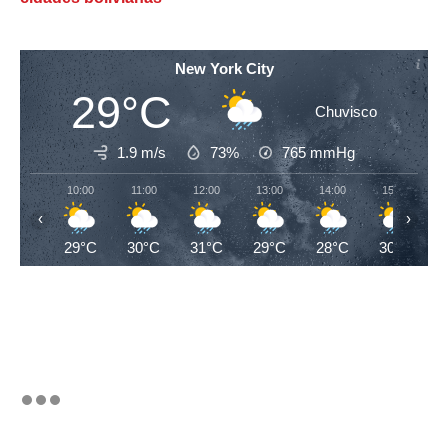
New York City
29°C
Chuvisco
1.9 m/s
73%
765
mmHg
10:00
11:00
12:00
13:00
14:00
15:00
‹
›
29°C
30°C
31°C
29°C
28°C
30°C