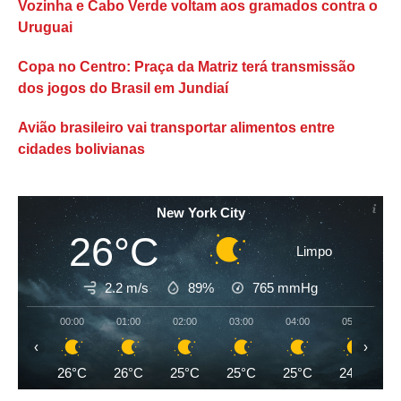
Vozinha e Cabo Verde voltam aos gramados contra o
Uruguai
Copa no Centro: Praça da Matriz terá transmissão
dos jogos do Brasil em Jundiaí
Avião brasileiro vai transportar alimentos entre
cidades bolivianas
New York City
26°C
Limpo
2.2 m/s
89%
765
mmHg
00:00
01:00
02:00
03:00
04:00
05:00
‹
›
26°C
26°C
25°C
25°C
25°C
24°C