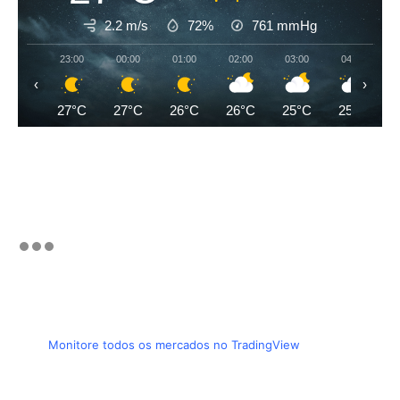
2.2 m/s
72%
761
mmHg
23:00
00:00
01:00
02:00
03:00
04:00
‹
›
27°C
27°C
26°C
26°C
25°C
25°C
Monitore todos os mercados no TradingView