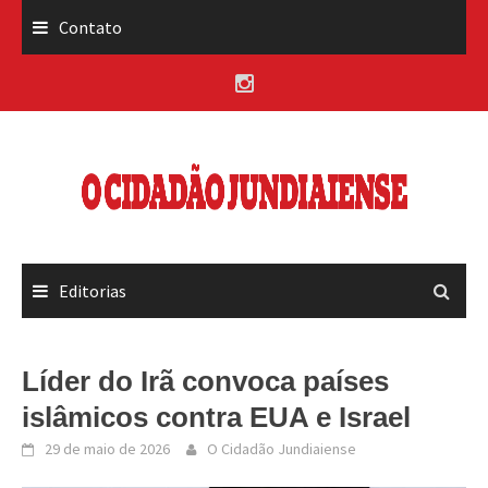
Skip
Contato
to
content
Editorias
Líder do Irã convoca países
islâmicos contra EUA e Israel
29 de maio de 2026
O Cidadão Jundiaiense