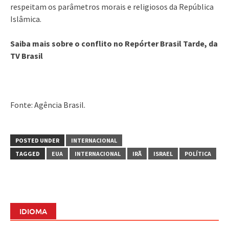
respeitam os parâmetros morais e religiosos da República
Islâmica.
Saiba mais sobre o conflito no Repórter Brasil Tarde, da
TV Brasil
Fonte: Agência Brasil.
POSTED UNDER
INTERNACIONAL
TAGGED
EUA
INTERNACIONAL
IRÃ
ISRAEL
POLÍTICA
IDIOMA