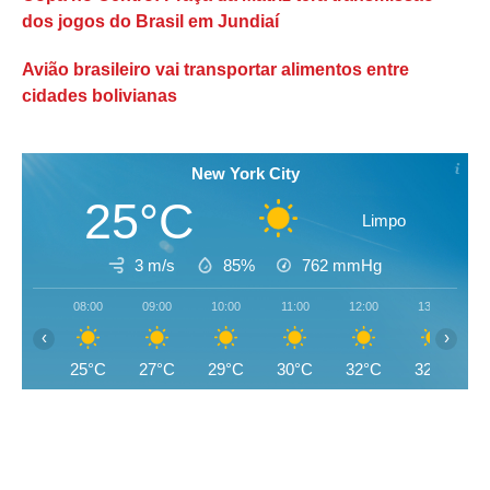
dos jogos do Brasil em Jundiaí
Avião brasileiro vai transportar alimentos entre
cidades bolivianas
New York City
25°C
Limpo
3 m/s
85%
762
mmHg
08:00
09:00
10:00
11:00
12:00
13:00
‹
›
25°C
27°C
29°C
30°C
32°C
32°C