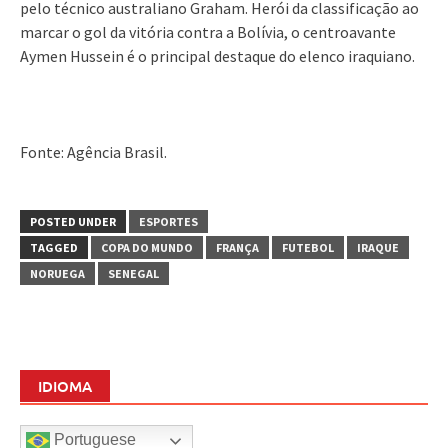
pelo técnico australiano Graham. Herói da classificação ao
marcar o gol da vitória contra a Bolívia, o centroavante
Aymen Hussein é o principal destaque do elenco iraquiano.
Fonte: Agência Brasil.
POSTED UNDER
ESPORTES
TAGGED
COPA DO MUNDO
FRANÇA
FUTEBOL
IRAQUE
NORUEGA
SENEGAL
IDIOMA
Portuguese