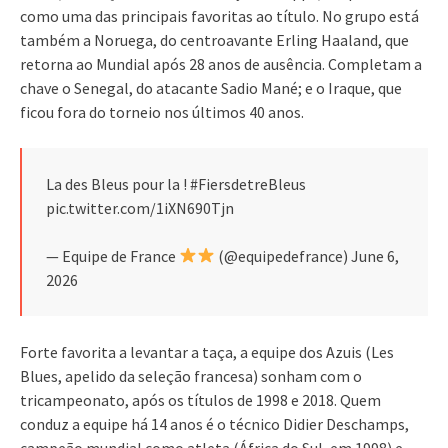
como uma das principais favoritas ao título. No grupo está
também a Noruega, do centroavante Erling Haaland, que
retorna ao Mundial após 28 anos de ausência. Completam a
chave o Senegal, do atacante Sadio Mané; e o Iraque, que
ficou fora do torneio nos últimos 40 anos.
La des Bleus pour la ! #FiersdetreBleus
pic.twitter.com/1iXN690Tjn
— Equipe de France
(@equipedefrance) June 6,
2026
Forte favorita a levantar a taça, a equipe dos Azuis (Les
Blues, apelido da seleção francesa) sonham com o
tricampeonato, após os títulos de 1998 e 2018. Quem
conduz a equipe há 14 anos é o técnico Didier Deschamps,
campeão mundial como atleta (África do Sul, em 1998) e