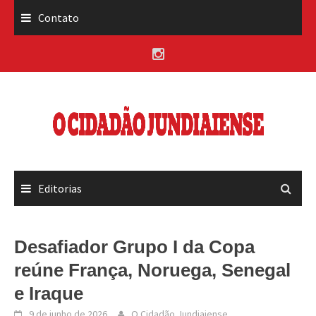
Skip
Contato
to
content
Editorias
Desafiador Grupo I da Copa
reúne França, Noruega, Senegal
e Iraque
9 de junho de 2026
O Cidadão Jundiaiense