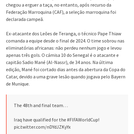
chegou a erguer a taça, no entanto, após recurso da
Federação Marroquina (CAF), a seleção marroquina foi
declarada campeã.
Ex-atacante dos Leões de Teranga, o técnico Pape Thiaw
comanda a equipe desde o final de 2024. O time sobrou nas
eliminatórias africanas: não perdeu nenhum jogo e levou
apenas três gols. O cámisa 10 do Senegal é o atacante e
capitão Sadio Mané (Al-Nassr), de 34 anos. Na última
edição, Mané foi cortado dias antes da abertura da Copa do
Catar, devido a uma grave lesão quando jogava pelo Bayern
de Munique.
The 48th and final team…
Iraq have qualified for the #FIFAWorldCup!
pic.twitter.com/nDYdJZKyYx