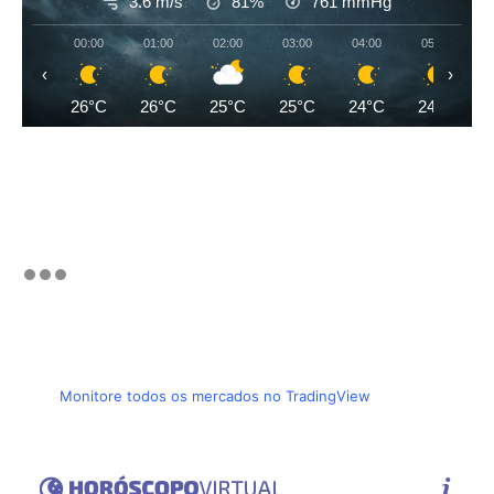
3.6 m/s
81%
761
mmHg
00:00
01:00
02:00
03:00
04:00
05:00
‹
›
26°C
26°C
25°C
25°C
24°C
24°C
Monitore todos os mercados no TradingView