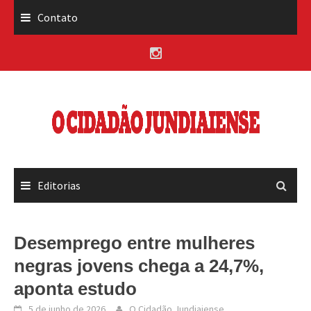
Skip
Contato
to
content
Editorias
Desemprego entre mulheres
negras jovens chega a 24,7%,
aponta estudo
5 de junho de 2026
O Cidadão Jundiaiense