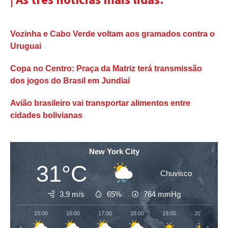
Vozinha e Cabo Verde voltam aos gramados contra o
Uruguai
Copa no Centro: Praça da Matriz terá transmissão
dos jogos do Brasil em Jundiaí
Avião brasileiro vai transportar alimentos entre
cidades bolivianas
New York City
31°C
Chuvisco
3.9 m/s
65%
764
mmHg
15:00
16:00
17:00
18:00
19:00
20:00
‹
›