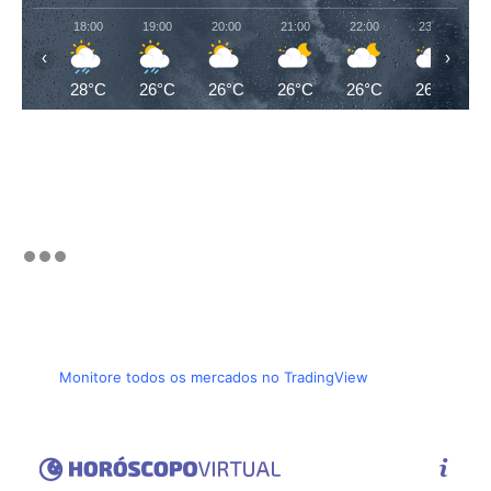
18:00
19:00
20:00
21:00
22:00
23:00
‹
›
28°C
26°C
26°C
26°C
26°C
26°C
Monitore todos os mercados no TradingView