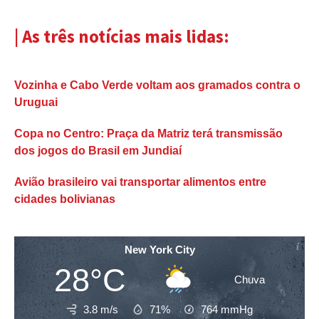
| As três notícias mais lidas:
Vozinha e Cabo Verde voltam aos gramados contra o
Uruguai
Copa no Centro: Praça da Matriz terá transmissão
dos jogos do Brasil em Jundiaí
Avião brasileiro vai transportar alimentos entre
cidades bolivianas
New York City
28°C
Chuva
3.8 m/s
71%
764
mmHg