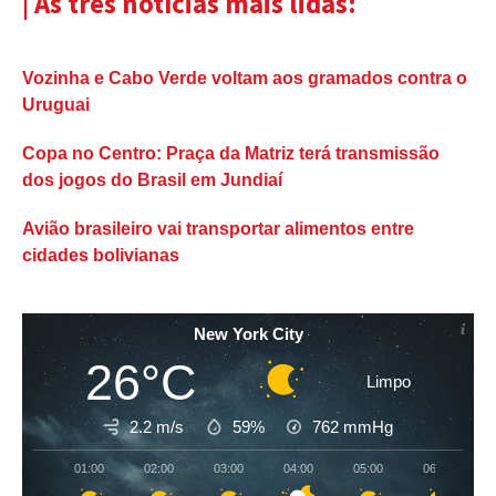
| As três notícias mais lidas:
Vozinha e Cabo Verde voltam aos gramados contra o
Uruguai
Copa no Centro: Praça da Matriz terá transmissão
dos jogos do Brasil em Jundiaí
Avião brasileiro vai transportar alimentos entre
cidades bolivianas
New York City
26°C
Limpo
2.2 m/s
59%
762
mmHg
01:00
02:00
03:00
04:00
05:00
06:00