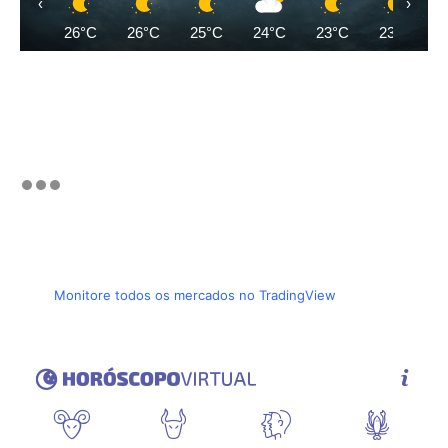
‹
›
26°C
26°C
25°C
24°C
23°C
23°C
Monitore todos os mercados no TradingView