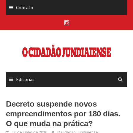
Skip
Contato
to
content
Editorias
Decreto suspende novos
empreendimentos por 180 dias.
O que muda na prática?
16 de junho de 2026
O Cidadão Jundiaiense