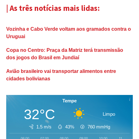
| As três notícias mais lidas:
Vozinha e Cabo Verde voltam aos gramados contra o
Uruguai
Copa no Centro: Praça da Matriz terá transmissão
dos jogos do Brasil em Jundiaí
Avião brasileiro vai transportar alimentos entre
cidades bolivianas
Tempe
32°C
Limpo
1.5 m/s
43%
760
mmHg
06:00
07:00
08:00
09:00
10:00
11:00