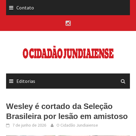
Skip
Contato
to
content
Editorias
Wesley é cortado da Seleção
Brasileira por lesão em amistoso
7 de junho de 2026
O Cidadão Jundiaiense