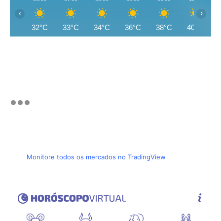
‹
›
32°C
33°C
34°C
36°C
38°C
40°C
Monitore todos os mercados no TradingView