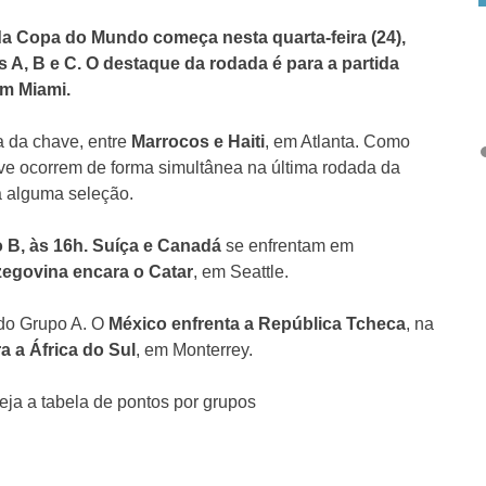
 da Copa do Mundo começa nesta quarta-feira (24),
s A, B e C. O destaque da rodada é para a partida
em Miami.
a da chave, entre
Marrocos e Haiti
, em Atlanta. Como
ave ocorrem de forma simultânea na última rodada da
 a alguma seleção.
o B, às 16h. Suíça e Canadá
se enfrentam em
zegovina encara o Catar
, em Seattle.
 do Grupo A. O
México enfrenta a República Tcheca
, na
a a África do Sul
, em Monterrey.
eja a tabela de pontos por grupos