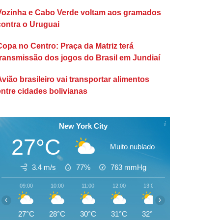
Vozinha e Cabo Verde voltam aos gramados
contra o Uruguai
Copa no Centro: Praça da Matriz terá
transmissão dos jogos do Brasil em Jundiaí
Avião brasileiro vai transportar alimentos
entre cidades bolivianas
New York City
27°C
Muito nublado
3.4 m/s
77%
763
mmHg
09:00
10:00
11:00
12:00
13:00
14:00
15:00
‹
›
27°C
28°C
30°C
31°C
32°C
32°C
33°C