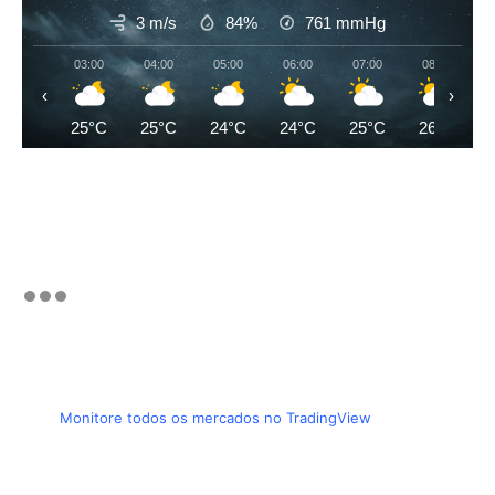
3 m/s
84%
761
mmHg
03:00
04:00
05:00
06:00
07:00
08:00
‹
›
25°C
25°C
24°C
24°C
25°C
26°C
Monitore todos os mercados no TradingView