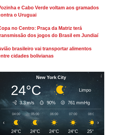
Vozinha e Cabo Verde voltam aos gramados
contra o Uruguai
Copa no Centro: Praça da Matriz terá
transmissão dos jogos do Brasil em Jundiaí
Avião brasileiro vai transportar alimentos
entre cidades bolivianas
New York City
24°C
Limpo
3.3 m/s
90%
761
mmHg
04:00
05:00
06:00
07:00
08:00
09:00
10:00
‹
›
24°C
24°C
24°C
24°C
25°C
27°C
29°C