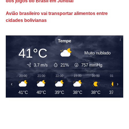
dos jogos do Brasil em Jundiaí
Avião brasileiro vai transportar alimentos entre
cidades bolivianas
Tempe
41°C
Muito nublado
3.7 m/s
21%
757
mmHg
20:00
21:00
22:00
23:00
00:00
01:00
‹
›
41°C
40°C
39°C
38°C
38°C
37°C