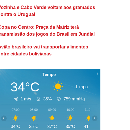
Vozinha e Cabo Verde voltam aos gramados
contra o Uruguai
Copa no Centro: Praça da Matriz terá
transmissão dos jogos do Brasil em Jundiaí
Avião brasileiro vai transportar alimentos
entre cidades bolivianas
Tempe
34°C
Limpo
1 m/s
35%
759
mmHg
07:00
08:00
09:00
10:00
11:00
12:00
13:00
‹
›
34°C
35°C
37°C
39°C
41°C
42°C
44°C