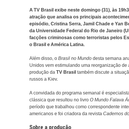
A TV Brasil exibe neste domingo (31), às 19h
atração que analisa os principais acontecime
episódio, Cristina Serra, Jamil Chade e Yan 
da Universidade Federal do Rio de Janeiro (U
facções criminosas como terroristas pelos 
o Brasil e América Latina.
Além disso, o
Brasil no Mundo
desta semana ana
Unidos vem estimulando uma reorganização de ac
produção da
TV Brasil
também discute a situaçã
russos a Kiev.
A convidada do programa semanal é especialista
clássica que resultou no livro
O Mundo Falava Á
período que trabalhou como correspondente inter
americanos e foi criadora da revista
Cadernos do
Sobre a produção