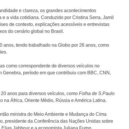
fundidade e clareza, os grandes acontecimentos
 e a vida cotidiana. Conduzido por Cristina Serra, Jamil
es de contexto, explicações acessíveis e entrevistas
xos do cenário global no Brasil.
 40 anos, tendo trabalhado na Globo por 26 anos, como
ões.
das como correspondente de diversos veículos no
em Genebra, período em que contribuiu com BBC, CNN,
á 20 anos para diversos veículos, como
Folha de S.Paulo
co
na África, Oriente Médio, Rússia e América Latina.
então ministra do Meio Ambiente e Mudança do Cima
go, presidente da Conferência das Nações Unidas sobre
Elias Jabbour e a economista Juliana Furno.