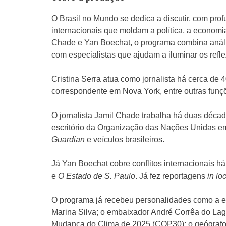
O Brasil no Mundo se dedica a discutir, com pro
internacionais que moldam a política, a economia
Chade e Yan Boechat, o programa combina anális
com especialistas que ajudam a iluminar os refle
Cristina Serra atua como jornalista há cerca de
correspondente em Nova York, entre outras funç
O jornalista Jamil Chade trabalha há duas déca
escritório da Organização das Nações Unidas 
Guardian
e veículos brasileiros.
Já Yan Boechat cobre conflitos internacionais h
e
O Estado de S. Paulo
. Já fez reportagens
in lo
O programa já recebeu personalidades como a 
Marina Silva; o embaixador André Corrêa do La
Mudança do Clima de 2025 (COP30); o geógrafo 