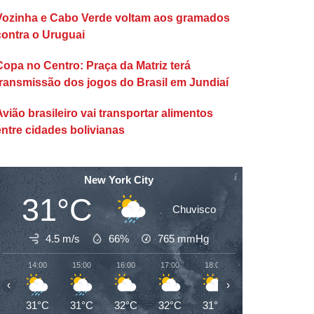
Vozinha e Cabo Verde voltam aos gramados
contra o Uruguai
Copa no Centro: Praça da Matriz terá
transmissão dos jogos do Brasil em Jundiaí
Avião brasileiro vai transportar alimentos
entre cidades bolivianas
New York City
31°C
Chuvisco
4.5 m/s
66%
765
mmHg
14:00
15:00
16:00
17:00
18:00
19:00
20:00
‹
›
31°C
31°C
32°C
32°C
31°C
31°C
29°C