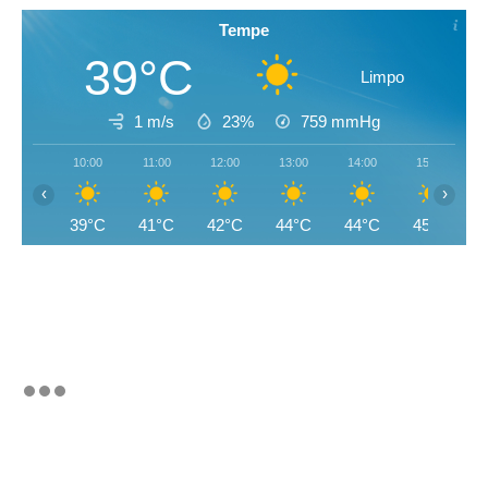
Tempe
39°C
Limpo
1 m/s
23%
759
mmHg
10:00
11:00
12:00
13:00
14:00
15:00
‹
›
39°C
41°C
42°C
44°C
44°C
45°C