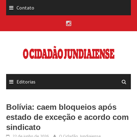
Skip
Contato
to
content
Editorias
Bolívia: caem bloqueios após
estado de exceção e acordo com
sindicato
22 de junho de 2026
O Cidadão Jundiaiense