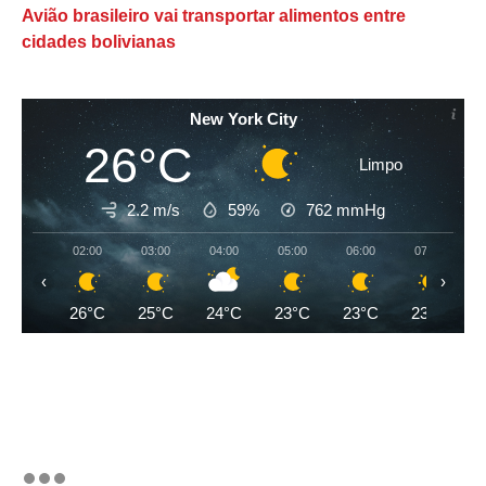
Avião brasileiro vai transportar alimentos entre
cidades bolivianas
New York City
26°C
Limpo
2.2 m/s
59%
762
mmHg
02:00
03:00
04:00
05:00
06:00
07:00
‹
›
26°C
25°C
24°C
23°C
23°C
23°C