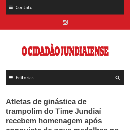
Skip
Contato
to
content
Editorias
Atletas de ginástica de
trampolim do Time Jundiaí
recebem homenagem após