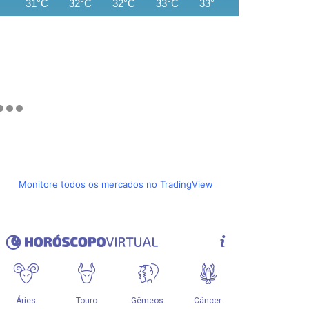
31°C
32°C
32°C
33°C
33°C
27°C
25°C
Monitore todos os mercados no TradingView