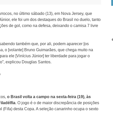
Marrocos, no último sábado (13), em Nova Jersey, que
únior, ele foi um dos destaques do Brasil no duelo, tanto
ções de gol, como na defesa, deixando o camisa 7 livre
 sabendo também que, por ali, podem aparecer [os
a, o [volante] Bruno Guimarães, que chega muito na
ara ele [Vinícius Júnior] ter liberdade para jogar o
do”, explicou Douglas Santos.
p
cos,
o Brasil volta a campo na sexta-feira (19), às
iladélfia
. O jogo é o de maior discrepância de posições
l (Fifa) desta Copa. A seleção canarinho ocupa o sexto