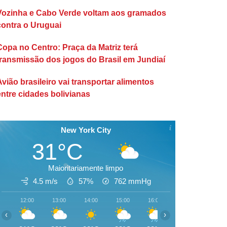
Vozinha e Cabo Verde voltam aos gramados
contra o Uruguai
Copa no Centro: Praça da Matriz terá
transmissão dos jogos do Brasil em Jundiaí
Avião brasileiro vai transportar alimentos
entre cidades bolivianas
New York City
31°C
Maioritariamente limpo
4.5 m/s
57%
762
mmHg
12:00
13:00
14:00
15:00
16:00
17:00
18:00
‹
›