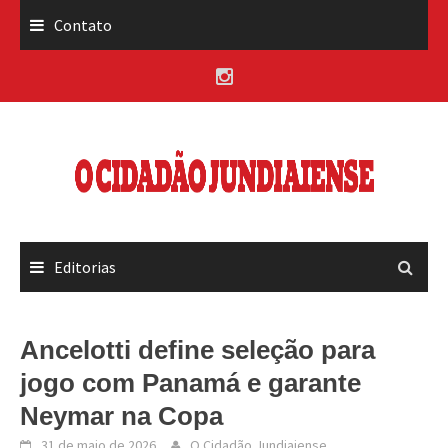
Skip
Contato
to
content
Editorias
Ancelotti define seleção para
jogo com Panamá e garante
Neymar na Copa
31 de maio de 2026
O Cidadão Jundiaiense