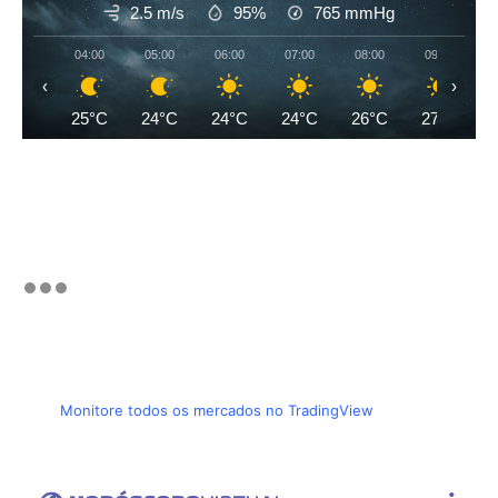
2.5 m/s
95%
765
mmHg
04:00
05:00
06:00
07:00
08:00
09:00
‹
›
25°C
24°C
24°C
24°C
26°C
27°C
Monitore todos os mercados no TradingView