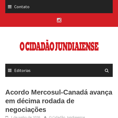
Skip
Contato
to
content
Editorias
Acordo Mercosul-Canadá avança
em décima rodada de
negociações
1 de junho de 2026
O Cidadão Jundiaiense