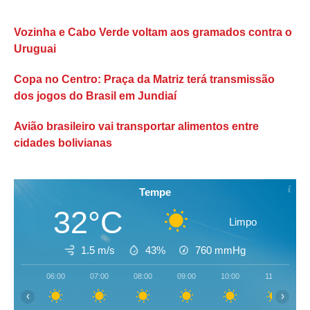
Vozinha e Cabo Verde voltam aos gramados contra o
Uruguai
Copa no Centro: Praça da Matriz terá transmissão
dos jogos do Brasil em Jundiaí
Avião brasileiro vai transportar alimentos entre
cidades bolivianas
Tempe
32°C
Limpo
1.5 m/s
43%
760
mmHg
06:00
07:00
08:00
09:00
10:00
11:00
‹
›