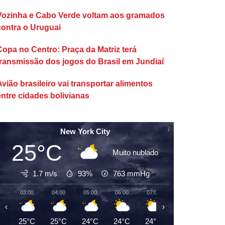
Vozinha e Cabo Verde voltam aos gramados
contra o Uruguai
Copa no Centro: Praça da Matriz terá
transmissão dos jogos do Brasil em Jundiaí
Avião brasileiro vai transportar alimentos
entre cidades bolivianas
New York City
25°C
Muito nublado
1.7 m/s
93%
763
mmHg
03:00
04:00
05:00
06:00
07:00
08:00
09:00
‹
›
25°C
25°C
24°C
24°C
24°C
25°C
27°C