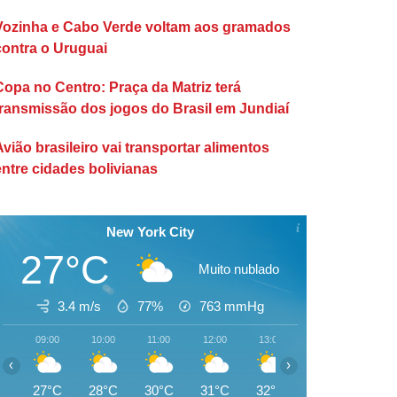
Vozinha e Cabo Verde voltam aos gramados
contra o Uruguai
Copa no Centro: Praça da Matriz terá
transmissão dos jogos do Brasil em Jundiaí
Avião brasileiro vai transportar alimentos
entre cidades bolivianas
New York City
27°C
Muito nublado
3.4 m/s
77%
763
mmHg
09:00
10:00
11:00
12:00
13:00
14:00
15:00
‹
›
27°C
28°C
30°C
31°C
32°C
32°C
33°C