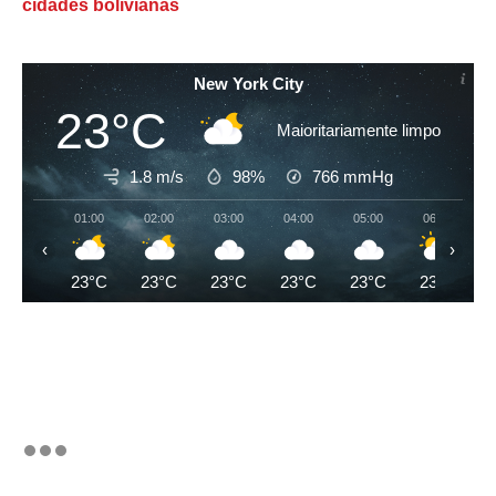
cidades bolivianas
New York City
23°C
Maioritariamente limpo
1.8 m/s
98%
766
mmHg
01:00
02:00
03:00
04:00
05:00
06:00
‹
›
23°C
23°C
23°C
23°C
23°C
23°C