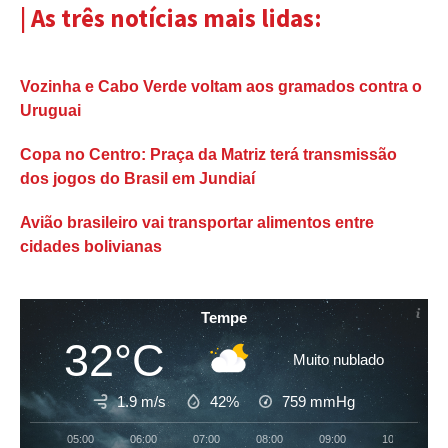
| As três notícias mais lidas:
Vozinha e Cabo Verde voltam aos gramados contra o
Uruguai
Copa no Centro: Praça da Matriz terá transmissão
dos jogos do Brasil em Jundiaí
Avião brasileiro vai transportar alimentos entre
cidades bolivianas
Tempe
32°C
Muito nublado
1.9 m/s
42%
759
mmHg
05:00
06:00
07:00
08:00
09:00
10:00