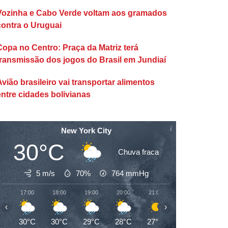
Vozinha e Cabo Verde voltam aos gramados
contra o Uruguai
Copa no Centro: Praça da Matriz terá
transmissão dos jogos do Brasil em Jundiaí
Avião brasileiro vai transportar alimentos
entre cidades bolivianas
New York City
30°C
Chuva fraca
5 m/s
70%
764
mmHg
17:00
18:00
19:00
20:00
21:00
22:00
23:00
‹
›
30°C
30°C
29°C
28°C
27°C
27°C
26°C