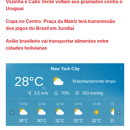
Vozinha e Cabo Verde voltam aos gramados contra o
Uruguai
Copa no Centro: Praça da Matriz terá transmissão
dos jogos do Brasil em Jundiaí
Avião brasileiro vai transportar alimentos entre
cidades bolivianas
New York City
28°C
Maioritariamente limpo
3.5 m/s
70%
763
mmHg
10:00
11:00
12:00
13:00
14:00
15:00
‹
›
28°C
30°C
31°C
32°C
32°C
33°C