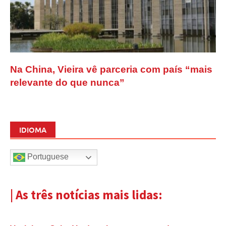
Na China, Vieira vê parceria com país “mais
relevante do que nunca”
IDIOMA
Portuguese
| As três notícias mais lidas: